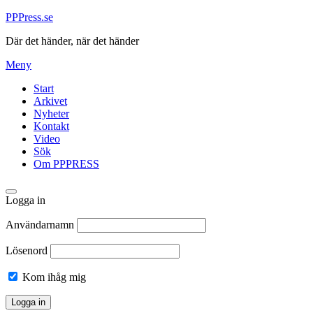
Hoppa
PPPress.se
till
Där det händer, när det händer
innehåll
Meny
Start
Arkivet
Nyheter
Kontakt
Video
Sök
Om PPPRESS
Logga in
Användarnamn
Lösenord
Kom ihåg mig