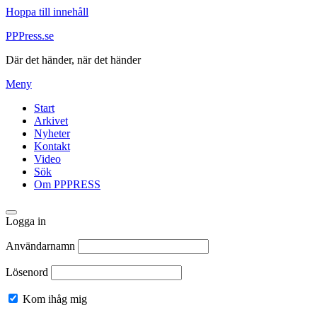
Hoppa till innehåll
PPPress.se
Där det händer, när det händer
Meny
Start
Arkivet
Nyheter
Kontakt
Video
Sök
Om PPPRESS
Logga in
Användarnamn
Lösenord
Kom ihåg mig