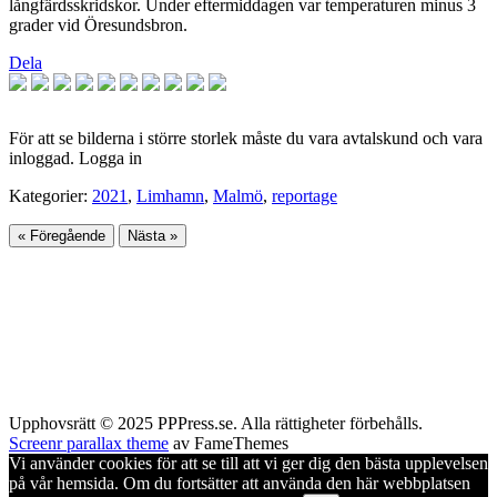
långfärdsskridskor. Under eftermiddagen var temperaturen minus 3
grader vid Öresundsbron.
Dela
För att se bilderna i större storlek måste du vara avtalskund och vara
inloggad. Logga in
Kategorier:
2021
,
Limhamn
,
Malmö
,
reportage
« Föregående
Nästa »
Upphovsrätt © 2025 PPPress.se. Alla rättigheter förbehålls.
Screenr parallax theme
av FameThemes
Vi använder cookies för att se till att vi ger dig den bästa upplevelsen
på vår hemsida. Om du fortsätter att använda den här webbplatsen