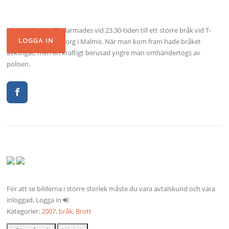
Flera polispatruller larmades vid 23.30-tiden till ett större bråk vid T-
bryggan på Ribersborg i Malmö. När man kom fram hade bråket
avklingat, men en kraftigt berusad yngre man omhändertogs av
polisen.
För att se bilderna i större storlek måste du vara avtalskund och vara
inloggad. Logga in
Kategorier:
2007
,
bråk
,
Brott