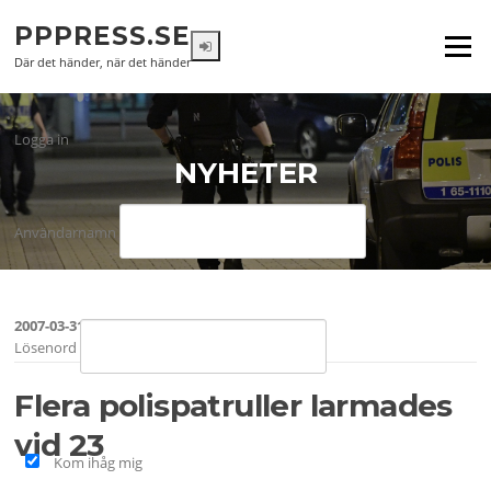
Hoppa
PPPRESS.SE
till
Meny
innehåll
Där det händer, när det händer
Logga in
NYHETER
Användarnamn
2007-03-31
Lösenord
Flera polispatruller larmades
vid 23
Kom ihåg mig