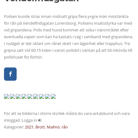
Polisen kunde strax innan midnatt gripa flera yngre män misstänkta
för rån på Vendelfridsgatan Lorensborg. Polisens insatsstyrka var med
vid gripandena. Polis med hund kommer att söka i närområdet efter
eventuella vapen som kan ha kastats i väg i samband med gripandena.
I nuläget är det oklart om rånet skett i en lägenhet eller trapphus. Tre
gripna satt vid 00.15-tiden i varsin polisbil i väntan på att bli inkörda till
polishuset för förhör.
För att se bilderna i större storlek måste du vara avtalskund och vara
inloggad. Logga in
Kategorier:
2021
,
Brott
,
Malmö
,
rån