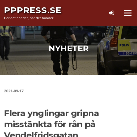
Hoppa
PPPRESS.SE
till
Meny
innehåll
Där det händer, när det händer
NYHETER
2021-09-17
Flera ynglingar gripna
misstänkta för rån på
Vendelfridsgatan