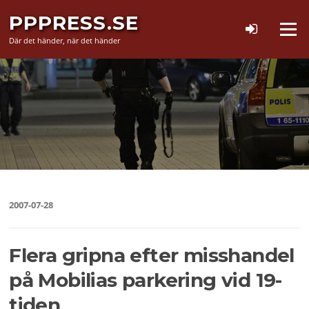
Hoppa
PPPRESS.SE
till
Meny
innehåll
Där det händer, när det händer
2007-07-28
Flera gripna efter misshandel
på Mobilias parkering vid 19-
tiden