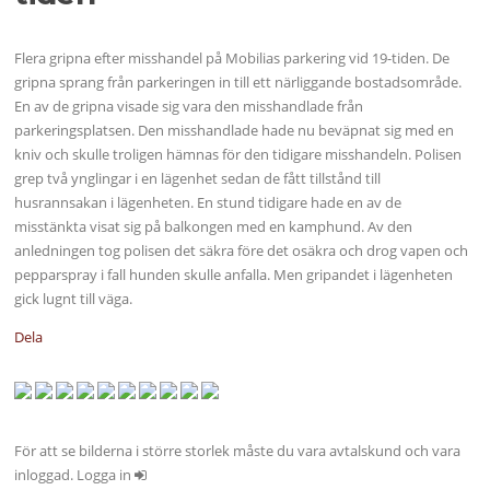
Flera gripna efter misshandel på Mobilias parkering vid 19-tiden. De
gripna sprang från parkeringen in till ett närliggande bostadsområde.
En av de gripna visade sig vara den misshandlade från
parkeringsplatsen. Den misshandlade hade nu beväpnat sig med en
kniv och skulle troligen hämnas för den tidigare misshandeln. Polisen
grep två ynglingar i en lägenhet sedan de fått tillstånd till
husrannsakan i lägenheten. En stund tidigare hade en av de
misstänkta visat sig på balkongen med en kamphund. Av den
anledningen tog polisen det säkra före det osäkra och drog vapen och
pepparspray i fall hunden skulle anfalla. Men gripandet i lägenheten
gick lugnt till väga.
Dela
För att se bilderna i större storlek måste du vara avtalskund och vara
inloggad. Logga in