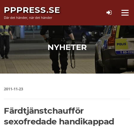
Hoppa
PPPRESS.SE
till
Meny
innehåll
Där det händer, när det händer
NYHETER
2011-11-23
Färdtjänstchaufför
sexofredade handikappad