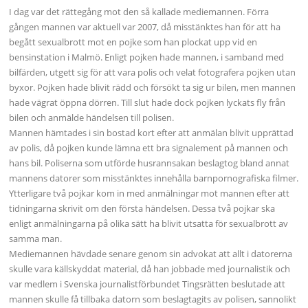
I dag var det rättegång mot den så kallade mediemannen. Förra
gången mannen var aktuell var 2007, då misstänktes han för att ha
begått sexualbrott mot en pojke som han plockat upp vid en
bensinstation i Malmö. Enligt pojken hade mannen, i samband med
bilfärden, utgett sig för att vara polis och velat fotografera pojken utan
byxor. Pojken hade blivit rädd och försökt ta sig ur bilen, men mannen
hade vägrat öppna dörren. Till slut hade dock pojken lyckats fly från
bilen och anmälde händelsen till polisen.
Mannen hämtades i sin bostad kort efter att anmälan blivit upprättad
av polis, då pojken kunde lämna ett bra signalement på mannen och
hans bil. Poliserna som utförde husrannsakan beslagtog bland annat
mannens datorer som misstänktes innehålla barnpornografiska filmer.
Ytterligare två pojkar kom in med anmälningar mot mannen efter att
tidningarna skrivit om den första händelsen. Dessa två pojkar ska
enligt anmälningarna på olika sätt ha blivit utsatta för sexualbrott av
samma man.
Mediemannen hävdade senare genom sin advokat att allt i datorerna
skulle vara källskyddat material, då han jobbade med journalistik och
var medlem i Svenska journalistförbundet Tingsrätten beslutade att
mannen skulle få tillbaka datorn som beslagtagits av polisen, sannolikt