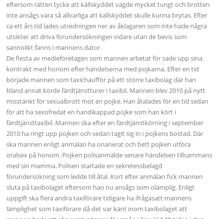
eftersom rätten tycke att källskyddet vägde mycket tungt och brotten
inte ansågs vara så allvarliga att källskyddet skulle kunna brytas. Efter
ca ett års tid lades utredningen ner av åklagaren som inte hade några
utsikter att driva förundersökningen vidare utan de bevis som
sannolikt fanns i mannens dator.
De flesta av medieföretagen som mannen arbetat för sade upp sina
kontrakt med honom efter händelserna med pojkarna. Efter en tid
började mannen som taxichaufför på ett större taxibolag där han
bland annat körde färdtjänstturer i taxibil. Mannen blev 2010 på nytt
misstänkt för sexualbrott mot en pojke. Han åtalades för en tid sedan
för att ha sexofredat en handikappad pojke som han kört i
färdtjänsttaxibil. Mannen ska efter en färdtjänstkörning i september
2010 ha ringt upp pojken och sedan tagit sig in i pojkens bostad. Där
ska mannen enligt anmälan ha onanerat och bett pojken utföra
oralsex på honom. Pojken polisanmälde senare händelsen tillsammans
med sin mamma. Polisen startade en sekretessbelagd
förundersökning som ledde till åtal. Kort efter anmälan fick mannen
sluta på taxibolaget eftersom han nu ansågs som olämplig. Enligt
uppgift ska flera andra taxiförare tidigare ha ifrågasatt mannens
lämplighet som taxiförare då det var känt inom taxibolaget att