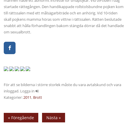
mannen hade ett abnormt intresse för småpojkar. Vid 09-tiden i dag
startade rättegången. Den handikappade rollstolsbundne pojken kom
till rättssalen med ett målsägarbiträde och en anhörig. Vid 10-tiden
skall pojkens mamma höras som vittne i rättssalen. Rätten beslutade
snabbt att hålla förhandlingen bakom stängda dörrar då det handlade
om sexualbrott.
För att se bilderna i större storlek måste du vara avtalskund och vara
inloggad. Logga in
Kategorier:
2011
,
Brott
« Föregående
Nästa »