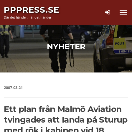
Hoppa
PPPRESS.SE
till
Meny
innehåll
Där det händer, när det händer
NYHETER
2007-03-21
Ett plan från Malmö Aviation
tvingades att landa på Sturup
med rök i kabinen vid 18