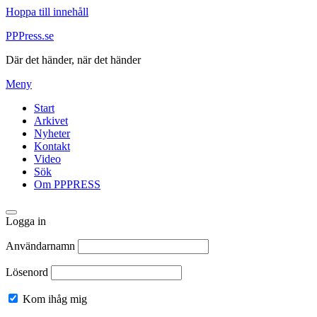
Hoppa till innehåll
PPPress.se
Där det händer, när det händer
Meny
Start
Arkivet
Nyheter
Kontakt
Video
Sök
Om PPPRESS
Logga in
Användarnamn
Lösenord
Kom ihåg mig