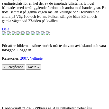
samlingsplats för en hel del av de insnöade bilisterna. En del
hämtades med terränggående fordon och andra med bandvagnar. Ett
tiotal satt fast på gamla vägen mellan Vellinge och Höllviken de
andra på Väg 100 och E6-an. Polisen stängde både E6-an och
gamla vägen vid 23-tiden på kvällen.
Dela
För att se bilderna i större storlek måste du vara avtalskund och vara
inloggad. Logga in
Kategorier:
2007
,
Vellinge
« Föregående
Nästa »
Upphovsrätt © 2025 PPPress.se. Alla rättigheter förbehålls.