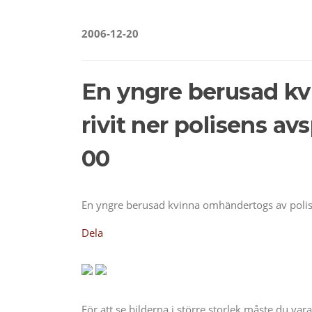
2006-12-20
En yngre berusad kv
rivit ner polisens a
00
En yngre berusad kvinna omhändertogs av polis e
Dela
För att se bilderna i större storlek måste du va