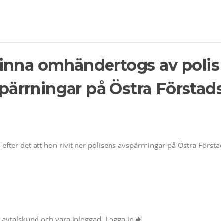
inna omhändertogs av polis 
vspärrningar på Östra Första
fter det att hon rivit ner polisens avspärrningar på Östra Först
ra avtalskund och vara inloggad. Logga in