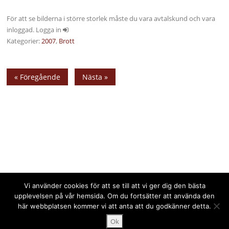
För att se bilderna i större storlek måste du vara avtalskund och vara
inloggad. Logga in
Kategorier:
2007
,
Brott
« Föregående
Nästa »
Vi använder cookies för att se till att vi ger dig den bästa
upplevelsen på vår hemsida. Om du fortsätter att använda den
här webbplatsen kommer vi att anta att du godkänner detta.
Upphovsrätt © 2025 PPPress.se. Alla rättigheter förbehålls.
Ok