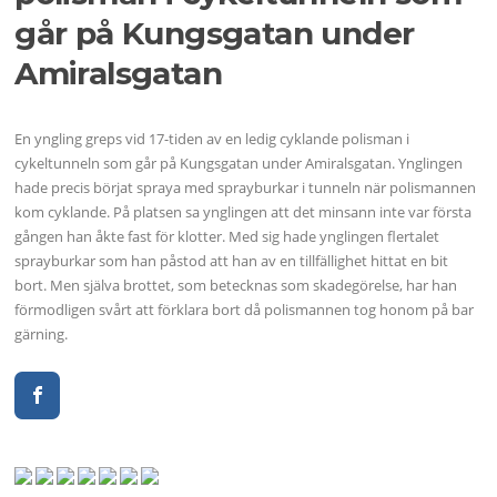
går på Kungsgatan under
Amiralsgatan
En yngling greps vid 17-tiden av en ledig cyklande polisman i
cykeltunneln som går på Kungsgatan under Amiralsgatan. Ynglingen
hade precis börjat spraya med sprayburkar i tunneln när polismannen
kom cyklande. På platsen sa ynglingen att det minsann inte var första
gången han åkte fast för klotter. Med sig hade ynglingen flertalet
sprayburkar som han påstod att han av en tillfällighet hittat en bit
bort. Men själva brottet, som betecknas som skadegörelse, har han
förmodligen svårt att förklara bort då polismannen tog honom på bar
gärning.