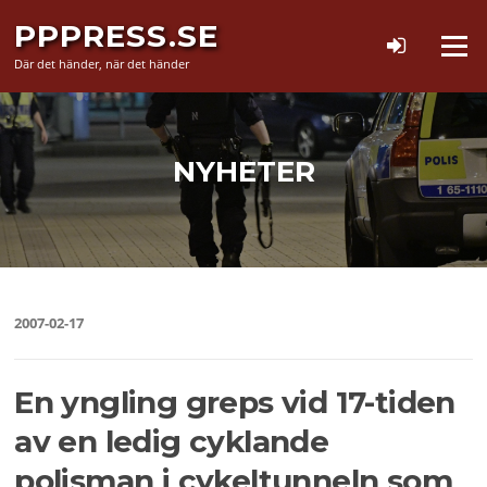
Hoppa
PPPRESS.SE
till
Meny
innehåll
Där det händer, när det händer
NYHETER
2007-02-17
En yngling greps vid 17-tiden
av en ledig cyklande
polisman i cykeltunneln som