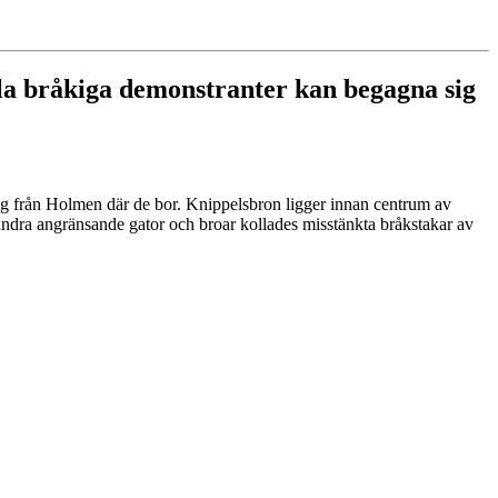
lla bråkiga demonstranter kan begagna sig
sig från Holmen där de bor. Knippelsbron ligger innan centrum av
andra angränsande gator och broar kollades misstänkta bråkstakar av