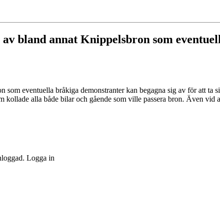
en av bland annat Knippelsbron som eventue
on som eventuella bråkiga demonstranter kan begagna sig av för att ta 
m kollade alla både bilar och gående som ville passera bron. Även vid 
inloggad. Logga in