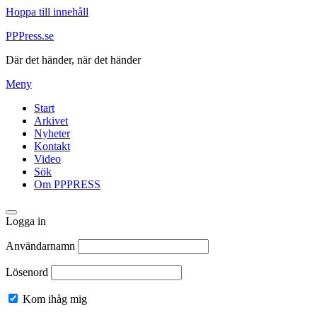
Hoppa till innehåll
PPPress.se
Där det händer, när det händer
Meny
Start
Arkivet
Nyheter
Kontakt
Video
Sök
Om PPPRESS
Logga in
Användarnamn
Lösenord
Kom ihåg mig