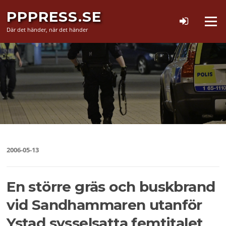
Hoppa
PPPRESS.SE
till
Meny
innehåll
Där det händer, när det händer
2006-05-13
En större gräs och buskbrand
vid Sandhammaren utanför
Ystad sysselsatta femtitalet