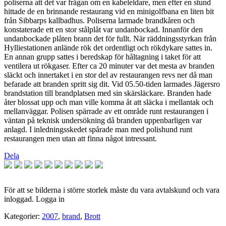
poliserna att det var frågan om en kabeleldare, men efter en stund
hittade de en brinnande restaurang vid en minigolfbana en liten bit
från Sibbarps kallbadhus. Poliserna larmade brandkåren och
konstaterade ett en stor stålplåt var undanbockad. Innanför den
undanbockade plåten brann det för fullt. När räddningsstyrkan från
Hylliestationen anlände rök det ordentligt och rökdykare sattes in.
En annan grupp sattes i beredskap för håltagning i taket för att
ventilera ut rökgaser. Efter ca 20 minuter var det mesta av branden
släckt och innertaket i en stor del av restaurangen revs ner då man
befarade att branden spritt sig dit. Vid 05.50-tiden larmades Jägersro
brandstation till brandplatsen med sin skärsläckare. Branden hade
åter blossat upp och man ville komma åt att släcka i mellantak och
mellanväggar. Polisen spärrade av ett område runt restaurangen i
väntan på teknisk undersökning då branden uppenbarligen var
anlagd. I inledningsskedet spårade man med polishund runt
restaurangen men utan att finna något intressant.
Dela
För att se bilderna i större storlek måste du vara avtalskund och vara
inloggad. Logga in
Kategorier:
2007
,
brand
,
Brott