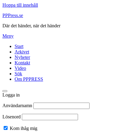
Hoppa till innehåll
PPPress.se
Där det händer, när det händer
Meny
Start
Arkivet
Nyheter
Kontakt
Video
Sök
Om PPPRESS
Logga in
Användarnamn
Lösenord
Kom ihåg mig