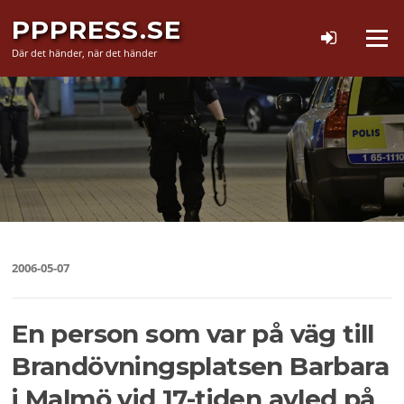
Hoppa
PPPRESS.SE
till
Meny
innehåll
Där det händer, när det händer
2006-05-07
En person som var på väg till
Brandövningsplatsen Barbara
i Malmö vid 17-tiden avled på