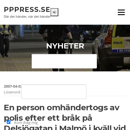
Hoppa
PPPRESS.SE
till
Meny
innehåll
Där det händer, när det händer
Logga in
NYHETER
Användarnamn
2007-04-02
Lösenord
En person omhändertogs av
polis efter ett bråk på
Kom ihåg mig
Delsjögatan i Malmö i kväll vid