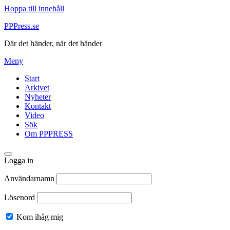
Hoppa till innehåll
PPPress.se
Där det händer, när det händer
Meny
Start
Arkivet
Nyheter
Kontakt
Video
Sök
Om PPPRESS
Logga in
Användarnamn
Lösenord
Kom ihåg mig