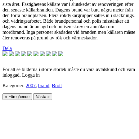
sista året. Fastighetens källare var i slutskedet av renoveringen efter
den senaste källarbranden. Dagens brand var bara några meter från
den förra brandplatsen. Flera rökdykargrupper sattes in i släcknings-
och vädringsarbetet. Både brandpersonal och polis misstänker att
dagens brand är anlagd och polisen skrev en anmälan om
mordbrand. Inga personer skadades vid branden men källaren måste
åter renoveras på grund av rök och värmeskador.
Dela
För att se bilderna i större storlek måste du vara avtalskund och vara
inloggad. Logga in
Kategorier:
2007
,
brand
,
Brott
« Föregående
Nästa »