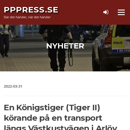
Hoppa
PPPRESS.SE
till
Meny
innehåll
Där det händer, när det händer
NYHETER
2022-03-31
En Königstiger (Tiger II)
körande på en transport
längs Västkustvägen i Arlöv