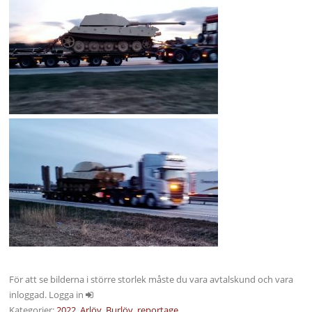
För att se bilderna i större storlek måste du vara avtalskund och vara
inloggad. Logga in
Kategorier:
2022
,
Arlöv
,
Burlöv
,
reportage