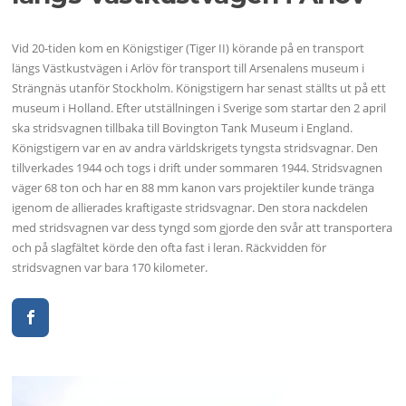
Vid 20-tiden kom en Königstiger (Tiger II) körande på en transport
längs Västkustvägen i Arlöv för transport till Arsenalens museum i
Strängnäs utanför Stockholm. Königstigern har senast ställts ut på ett
museum i Holland. Efter utställningen i Sverige som startar den 2 april
ska stridsvagnen tillbaka till Bovington Tank Museum i England.
Königstigern var en av andra världskrigets tyngsta stridsvagnar. Den
tillverkades 1944 och togs i drift under sommaren 1944. Stridsvagnen
väger 68 ton och har en 88 mm kanon vars projektiler kunde tränga
igenom de allierades kraftigaste stridsvagnar. Den stora nackdelen
med stridsvagnen var dess tyngd som gjorde den svår att transportera
och på slagfältet körde den ofta fast i leran. Räckvidden för
stridsvagnen var bara 170 kilometer.