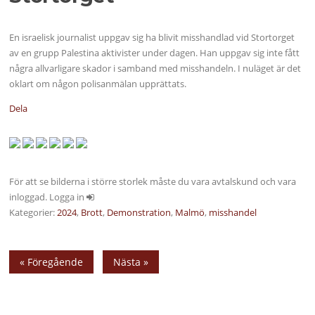
En israelisk journalist uppgav sig ha blivit misshandlad vid Stortorget
av en grupp Palestina aktivister under dagen. Han uppgav sig inte fått
några allvarligare skador i samband med misshandeln. I nuläget är det
oklart om någon polisanmälan upprättats.
Dela
För att se bilderna i större storlek måste du vara avtalskund och vara
inloggad. Logga in
Kategorier:
2024
,
Brott
,
Demonstration
,
Malmö
,
misshandel
« Föregående
Nästa »