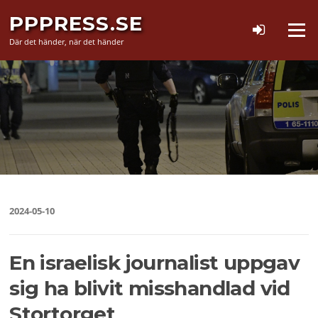
Hoppa
PPPRESS.SE
till
Meny
innehåll
Där det händer, när det händer
2024-05-10
En israelisk journalist uppgav
sig ha blivit misshandlad vid
Stortorget