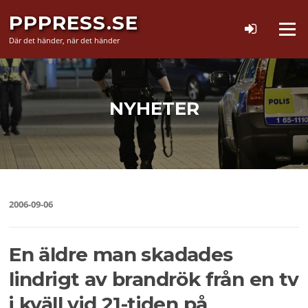
Hoppa
PPPRESS.SE
till
Meny
innehåll
Där det händer, när det händer
NYHETER
2006-09-06
En äldre man skadades
lindrigt av brandrök från en tv
i kväll vid 21-tiden på