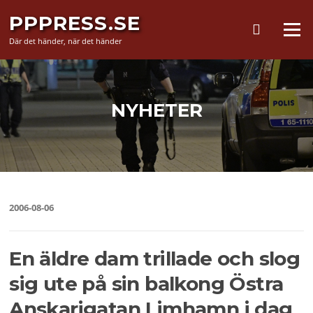
Hoppa
PPPRESS.SE
till
Meny
innehåll
Där det händer, när det händer
NYHETER
2006-08-06
En äldre dam trillade och slog
sig ute på sin balkong Östra
Anskarigatan Limhamn i dag