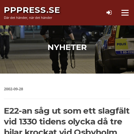
Hoppa
PPPRESS.SE
till
Meny
innehåll
Där det händer, när det händer
NYHETER
2002-09-28
E22-an såg ut som ett slagfält
vid 1330 tidens olycka då tre
bilar krockat vid Osbyholm