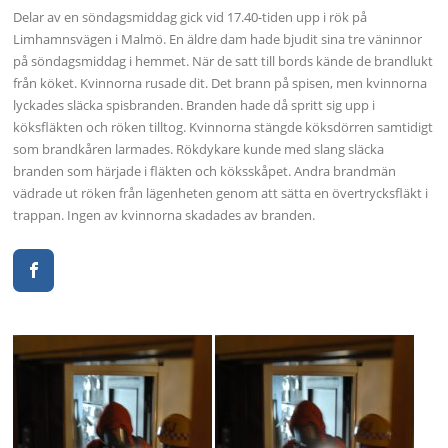
Delar av en söndagsmiddag gick vid 17.40-tiden upp i rök på
Limhamnsvägen i Malmö. En äldre dam hade bjudit sina tre väninnor
på söndagsmiddag i hemmet. När de satt till bords kände de brandlukt
från köket. Kvinnorna rusade dit. Det brann på spisen, men kvinnorna
lyckades släcka spisbranden. Branden hade då spritt sig upp i
köksfläkten och röken tilltog. Kvinnorna stängde köksdörren samtidigt
som brandkåren larmades. Rökdykare kunde med slang släcka
branden som härjade i fläkten och köksskåpet. Andra brandmän
vädrade ut röken från lägenheten genom att sätta en övertrycksfläkt i
trappan. Ingen av kvinnorna skadades av branden.