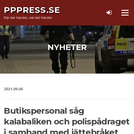
Hoppa
PPPRESS.SE
till
Meny
innehåll
Där det händer, när det händer
NYHETER
2021-09-06
Butikspersonal såg
kalabaliken och polispådraget
i samband med jättebråket