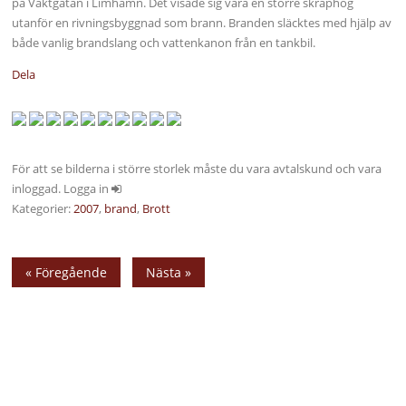
på Vaktgatan i Limhamn. Det visade sig vara en större skräphög
utanför en rivningsbyggnad som brann. Branden släcktes med hjälp av
både vanlig brandslang och vattenkanon från en tankbil.
Dela
För att se bilderna i större storlek måste du vara avtalskund och vara
inloggad. Logga in
Kategorier:
2007
,
brand
,
Brott
« Föregående
Nästa »