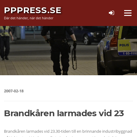
Hoppa
PPPRESS.SE
till
Meny
innehåll
Där det händer, när det händer
2007-02-18
Brandkåren larmades vid 23
Brandkåren larmades vid 23.30-tiden till en brinnande industribyggnad