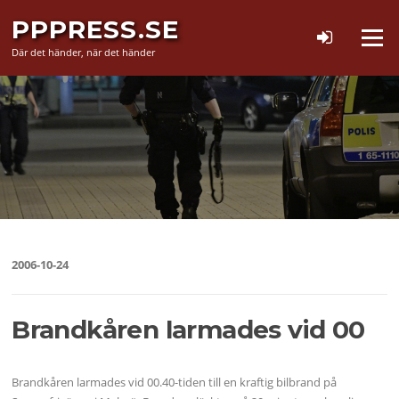
Hoppa
PPPRESS.SE
till
Meny
innehåll
Där det händer, när det händer
2006-10-24
Brandkåren larmades vid 00
Brandkåren larmades vid 00.40-tiden till en kraftig bilbrand på