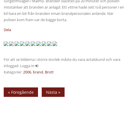
Sorgenfrivägen i Malmö. Branden släcktes på 20 minuter och polisen
misstänker att branden är anlagd. Ett vittne hade sett två personer i en
bil bara en bit från branden innan brandpersonalen anlände. När
polisen kom fram var de bägge borta.
Dela
För att se bilderna i större storlek måste du vara avtalskund och vara
inloggad. Logga in
Kategorier:
2006
,
brand
,
Brott
« Föregående
Nästa »