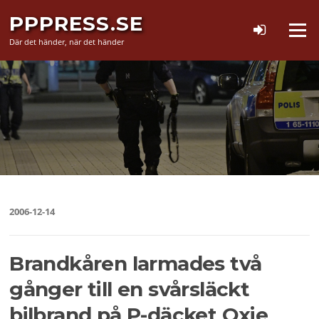
Hoppa
PPPRESS.SE
till
Meny
innehåll
Där det händer, när det händer
2006-12-14
Brandkåren larmades två
gånger till en svårsläckt
bilbrand på P-däcket Oxie