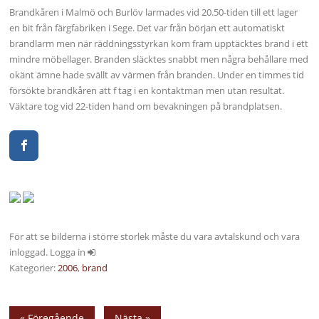
Brandkåren i Malmö och Burlöv larmades vid 20.50-tiden till ett lager
en bit från färgfabriken i Sege. Det var från början ett automatiskt
brandlarm men när räddningsstyrkan kom fram upptäcktes brand i ett
mindre möbellager. Branden släcktes snabbt men några behållare med
okänt ämne hade svällt av värmen från branden. Under en timmes tid
försökte brandkåren att f tag i en kontaktman men utan resultat.
Väktare tog vid 22-tiden hand om bevakningen på brandplatsen.
För att se bilderna i större storlek måste du vara avtalskund och vara
inloggad. Logga in
Kategorier:
2006
,
brand
« Föregående
Nästa »