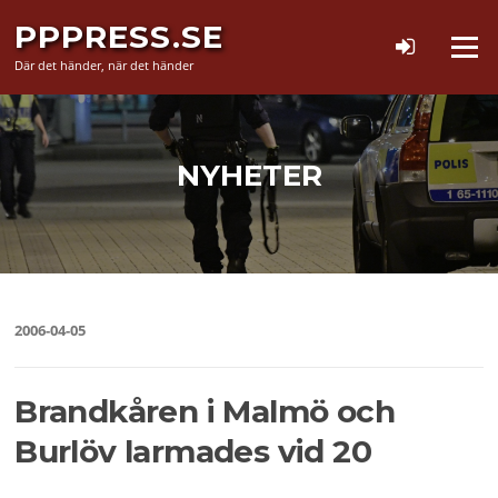
Hoppa
PPPRESS.SE
till
Meny
innehåll
Där det händer, när det händer
NYHETER
2006-04-05
Brandkåren i Malmö och
Burlöv larmades vid 20