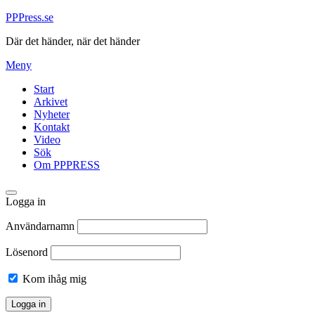
Hoppa
PPPress.se
till
Där det händer, när det händer
innehåll
Meny
Start
Arkivet
Nyheter
Kontakt
Video
Sök
Om PPPRESS
Logga in
Användarnamn
Lösenord
Kom ihåg mig