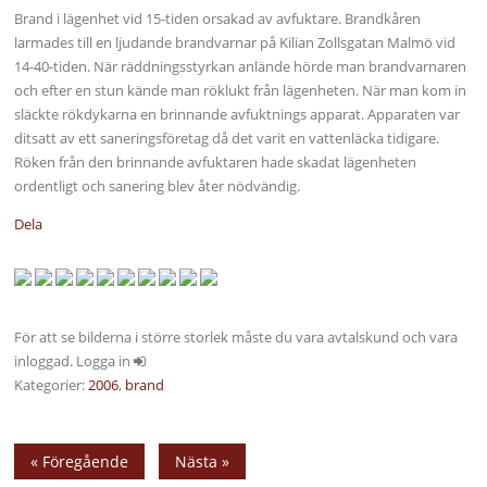
Brand i lägenhet vid 15-tiden orsakad av avfuktare. Brandkåren
larmades till en ljudande brandvarnar på Kilian Zollsgatan Malmö vid
14-40-tiden. När räddningsstyrkan anlände hörde man brandvarnaren
och efter en stun kände man röklukt från lägenheten. När man kom in
släckte rökdykarna en brinnande avfuktnings apparat. Apparaten var
ditsatt av ett saneringsföretag då det varit en vattenläcka tidigare.
Röken från den brinnande avfuktaren hade skadat lägenheten
ordentligt och sanering blev åter nödvändig.
Dela
För att se bilderna i större storlek måste du vara avtalskund och vara
inloggad. Logga in
Kategorier:
2006
,
brand
« Föregående
Nästa »