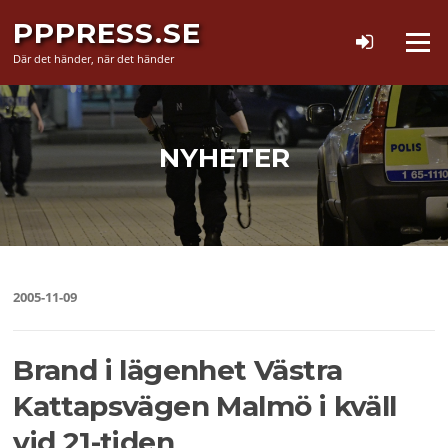
Hoppa
PPPRESS.SE
till
Meny
innehåll
Där det händer, när det händer
NYHETER
2005-11-09
Brand i lägenhet Västra
Kattapsvägen Malmö i kväll
vid 21-tiden