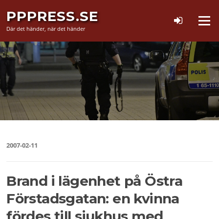
Hoppa
PPPRESS.SE
till
Meny
innehåll
Där det händer, när det händer
2007-02-11
Brand i lägenhet på Östra
Förstadsgatan: en kvinna
fördes till sjukhus med