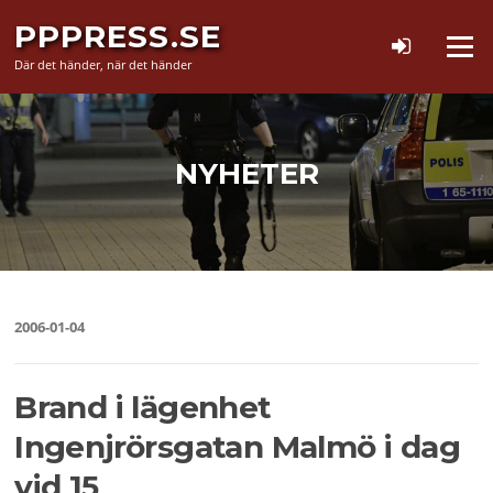
Hoppa
PPPRESS.SE
till
Meny
innehåll
Där det händer, när det händer
NYHETER
2006-01-04
Brand i lägenhet
Ingenjrörsgatan Malmö i dag
vid 15