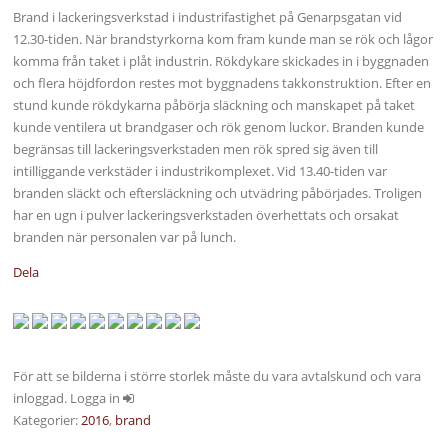
Brand i lackeringsverkstad i industrifastighet på Genarpsgatan vid
12.30-tiden. När brandstyrkorna kom fram kunde man se rök och lågor
komma från taket i plåt industrin. Rökdykare skickades in i byggnaden
och flera höjdfordon restes mot byggnadens takkonstruktion. Efter en
stund kunde rökdykarna påbörja släckning och manskapet på taket
kunde ventilera ut brandgaser och rök genom luckor. Branden kunde
begränsas till lackeringsverkstaden men rök spred sig även till
intilliggande verkstäder i industrikomplexet. Vid 13.40-tiden var
branden släckt och eftersläckning och utvädring påbörjades. Troligen
har en ugn i pulver lackeringsverkstaden överhettats och orsakat
branden när personalen var på lunch.
Dela
För att se bilderna i större storlek måste du vara avtalskund och vara
inloggad. Logga in
Kategorier:
2016
,
brand