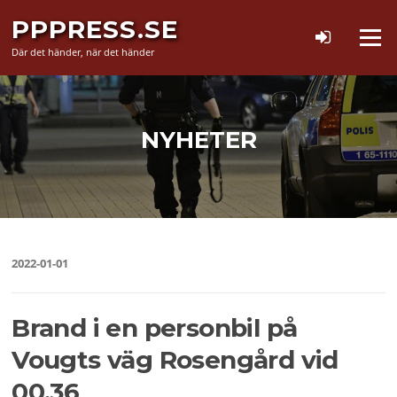
Hoppa
PPPRESS.SE
till
Meny
innehåll
Där det händer, när det händer
NYHETER
2022-01-01
Brand i en personbil på
Vougts väg Rosengård vid
00.36