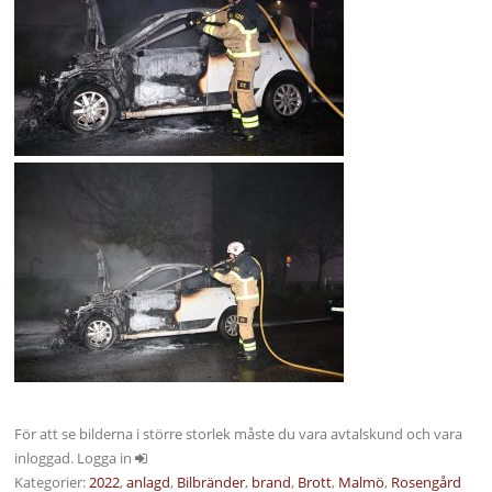
För att se bilderna i större storlek måste du vara avtalskund och vara
inloggad. Logga in
Kategorier:
2022
,
anlagd
,
Bilbränder
,
brand
,
Brott
,
Malmö
,
Rosengård