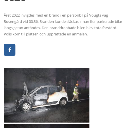
Året 2022 invigdes med en brand i en personbil på Vougts väg
Rosengård vid 00.36. Branden kunde släckas innan fler parkerade bilar
längs gatan antändes. Den branddrabbade bilen blev totalförstörd.
Polis kom till platsen och upprättade en anmälan.