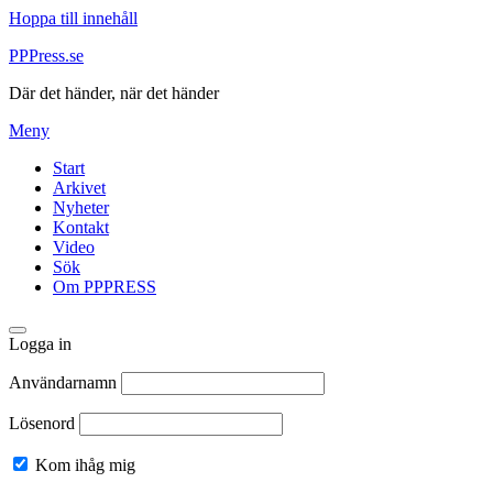
Hoppa till innehåll
PPPress.se
Där det händer, när det händer
Meny
Start
Arkivet
Nyheter
Kontakt
Video
Sök
Om PPPRESS
Logga in
Användarnamn
Lösenord
Kom ihåg mig