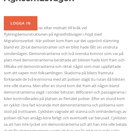
Polisen larmades strax efter midnatt till bråk vid
flyktingdemonstrationen på Agnesfridsvägen i höjd med
Migrationsverket. När polisen kom fram var det upprörd stämning
bland ett 20-tal demonstranter och en bilist hade fått sin vindruta
sönderslagen. Demonstranterna och två svenska kvinnor som var på
plats med demonstranterna berättade att bilisten hade kört fram och
tillbaka vid demonstranterna och riktat något som man uppfattade
som ett vapen mot folksamlingen. Skadorna på bilens framruta
förklarade de två kvinnorna med att polisen slagit itu rutan då bilisten
inte ville stanna. Men efter en stund kom det fram att någon bland
demonstranterna slagit i sönder bilrutan. Bilföraren och passagerarna i
bilen kontrollerades på platsen av flertalet poliser. Efter en stund kom
en cyklist i bra fart körande mot demonstranterna och poliserna som
stod på trottoaren. Cyklisten vägrade att stanna och omhändertogs av
polisen då han ansågs köra farligt och eventuellt var berusad. Cyklisten
sa att han inte tycket om demonstranterna och att han inte ville betala
skatt för demonstranterna samt att han ansåg att han kunde cykla