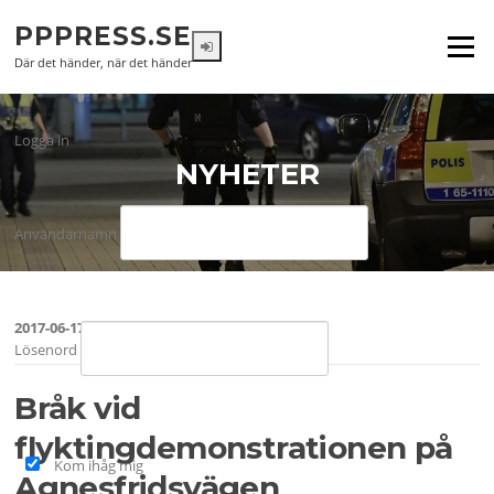
Hoppa
PPPRESS.SE
till
Meny
innehåll
Där det händer, när det händer
Logga in
NYHETER
Användarnamn
2017-06-17
Lösenord
Bråk vid
flyktingdemonstrationen på
Kom ihåg mig
Agnesfridsvägen