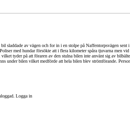
s bil sladdade av vägen och for in i en stolpe på Naffentorpsvägen sent
 Poliser med hundar försökte att i flera kilometer spåra tjuvarna men vi
vilket tyder på att föraren av den stulna bilen inte använt sig av bilbäl
fanns under bilen vilket medförde att hela bilen blev strömförande. Per
inloggad. Logga in