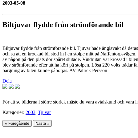
2003-05-08
Biltjuvar flydde från strömförande bil
Biltjuvar flydde från strömförande bil. Tjuvar hade änglavakt då dera
och sa att en krockad bil stod in i en stolpe mitt på Naffentorpsvägen.
av någon på den plats dör spåret slutade. Vindrutan var krossad i bilen 
blev strömförande efter att ha kört på stolpen. Lösa 220 volts trådar 
bärgning av bilen kunde påbörjas. AV Patrick Persson
Dela
För att se bilderna i större storlek måste du vara avtalskund och vara 
Kategorier:
2003
,
Tjuvar
« Föregående
Nästa »