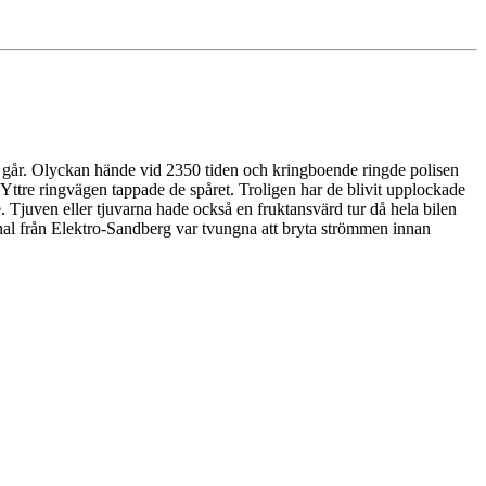
 i går. Olyckan hände vid 2350 tiden och kringboende ringde polisen
d Yttre ringvägen tappade de spåret. Troligen har de blivit upplockade
te. Tjuven eller tjuvarna hade också en fruktansvärd tur då hela bilen
sonal från Elektro-Sandberg var tvungna att bryta strömmen innan