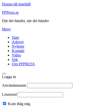
Hoppa till innehåll
PPPress.se
Där det händer, när det händer
Meny
Start
Arkivet
Nyheter
Kontakt
Video
Sök
Om PPPRESS
Logga in
Användarnamn
Lösenord
Kom ihåg mig