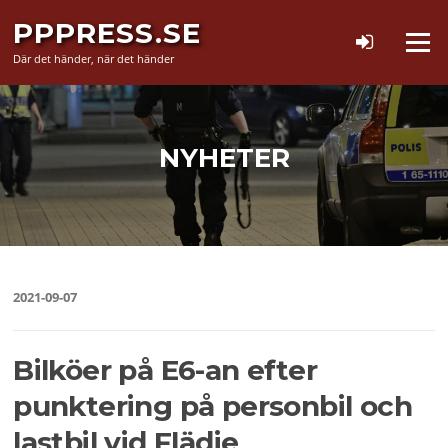
Hoppa
PPPRESS.SE
till
Meny
innehåll
Där det händer, när det händer
NYHETER
2021-09-07
Bilköer på E6-an efter
punktering på personbil och
lastbil vid Flädie