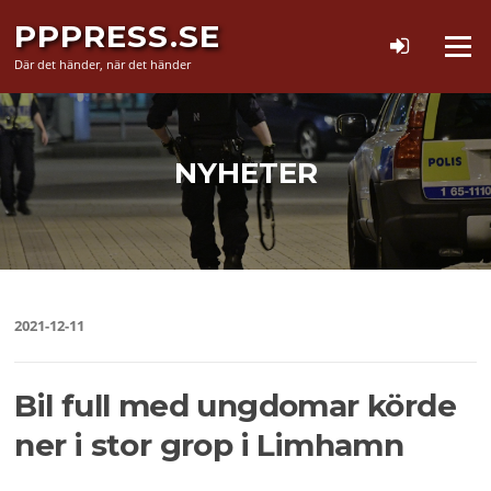
Hoppa
PPPRESS.SE
till
Meny
innehåll
Där det händer, när det händer
NYHETER
2021-12-11
Bil full med ungdomar körde
ner i stor grop i Limhamn