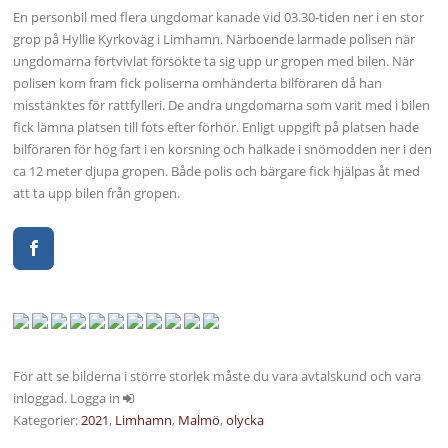
En personbil med flera ungdomar kanade vid 03.30-tiden ner i en stor
grop på Hyllie Kyrkoväg i Limhamn. Närboende larmade polisen när
ungdomarna förtvivlat försökte ta sig upp ur gropen med bilen. När
polisen kom fram fick poliserna omhänderta bilföraren då han
misstänktes för rattfylleri. De andra ungdomarna som varit med i bilen
fick lämna platsen till fots efter förhör. Enligt uppgift på platsen hade
bilföraren för hög fart i en korsning och halkade i snömodden ner i den
ca 12 meter djupa gropen. Både polis och bärgare fick hjälpas åt med
att ta upp bilen från gropen.
För att se bilderna i större storlek måste du vara avtalskund och vara
inloggad. Logga in
Kategorier:
2021
,
Limhamn
,
Malmö
,
olycka