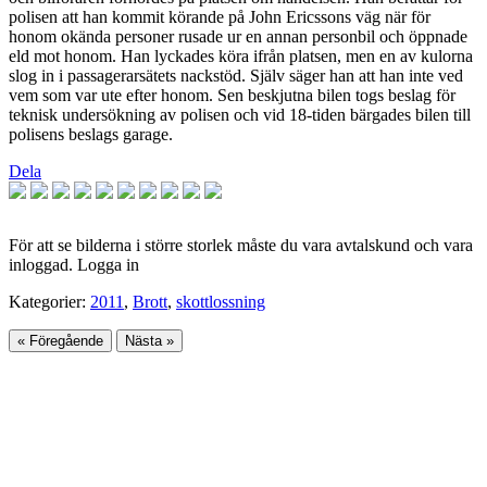
polisen att han kommit körande på John Ericssons väg när för
honom okända personer rusade ur en annan personbil och öppnade
eld mot honom. Han lyckades köra ifrån platsen, men en av kulorna
slog in i passagerarsätets nackstöd. Själv säger han att han inte ved
vem som var ute efter honom. Sen beskjutna bilen togs beslag för
teknisk undersökning av polisen och vid 18-tiden bärgades bilen till
polisens beslags garage.
Dela
För att se bilderna i större storlek måste du vara avtalskund och vara
inloggad. Logga in
Kategorier:
2011
,
Brott
,
skottlossning
« Föregående
Nästa »