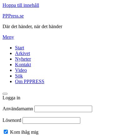
Hoppa till innehåll
PPPress.se
Där det händer, när det händer
Meny
Start
Arkivet
Nyheter
Kontakt
Video
Sök
Om PPPRESS
Logga in
Användarnamn
Lösenord
Kom ihåg mig