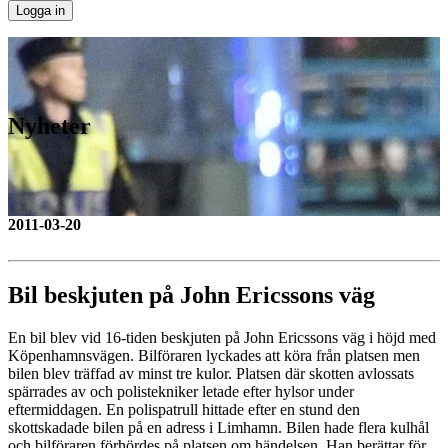
Nyheter
2011-03-20
Bil beskjuten på John Ericssons väg
En bil blev vid 16-tiden beskjuten på John Ericssons väg i höjd med
Köpenhamnsvägen. Bilföraren lyckades att köra från platsen men
bilen blev träffad av minst tre kulor. Platsen där skotten avlossats
spärrades av och polistekniker letade efter hylsor under
eftermiddagen. En polispatrull hittade efter en stund den
skottskadade bilen på en adress i Limhamn. Bilen hade flera kulhål
och bilföraren förhördes på platsen om händelsen. Han berättar för