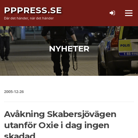
Hoppa
PPPRESS.SE
till
Meny
innehåll
Där det händer, när det händer
NYHETER
2005-12-26
Avåkning Skabersjövägen
utanför Oxie i dag ingen
skadad