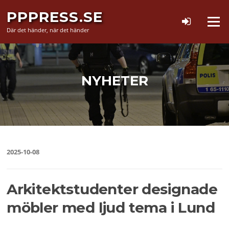
Hoppa
PPPRESS.SE
till
Meny
innehåll
Där det händer, när det händer
NYHETER
2025-10-08
Arkitektstudenter designade
möbler med ljud tema i Lund