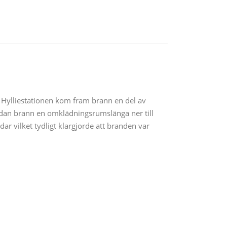
 Hylliestationen kom fram brann en del av
sedan brann en omklädningsrumslänga ner till
r vilket tydligt klargjorde att branden var