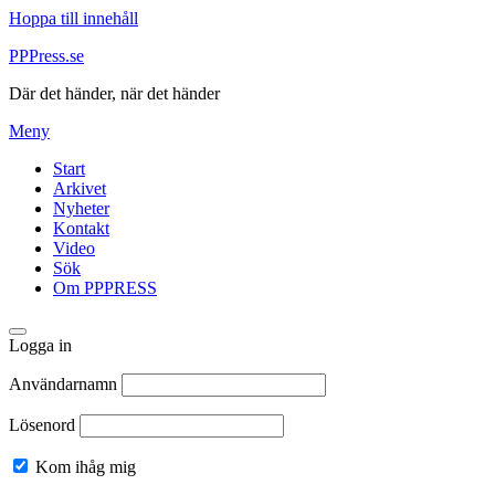
Hoppa till innehåll
PPPress.se
Där det händer, när det händer
Meny
Start
Arkivet
Nyheter
Kontakt
Video
Sök
Om PPPRESS
Logga in
Användarnamn
Lösenord
Kom ihåg mig