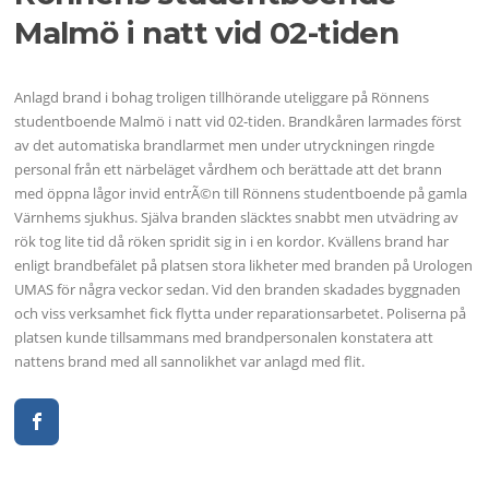
Malmö i natt vid 02-tiden
Anlagd brand i bohag troligen tillhörande uteliggare på Rönnens
studentboende Malmö i natt vid 02-tiden. Brandkåren larmades först
av det automatiska brandlarmet men under utryckningen ringde
personal från ett närbeläget vårdhem och berättade att det brann
med öppna lågor invid entrÃ©n till Rönnens studentboende på gamla
Värnhems sjukhus. Själva branden släcktes snabbt men utvädring av
rök tog lite tid då röken spridit sig in i en kordor. Kvällens brand har
enligt brandbefälet på platsen stora likheter med branden på Urologen
UMAS för några veckor sedan. Vid den branden skadades byggnaden
och viss verksamhet fick flytta under reparationsarbetet. Poliserna på
platsen kunde tillsammans med brandpersonalen konstatera att
nattens brand med all sannolikhet var anlagd med flit.