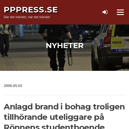
Hoppa
PPPRESS.SE
till
Meny
innehåll
Där det händer, när det händer
NYHETER
2006-05-02
Anlagd brand i bohag troligen
tillhörande uteliggare på
Rönnens studentboende