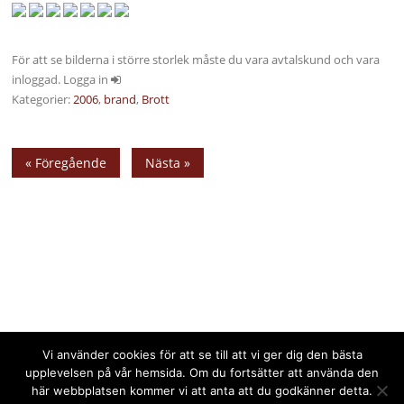
För att se bilderna i större storlek måste du vara avtalskund och vara
inloggad. Logga in
Kategorier:
2006
,
brand
,
Brott
« Föregående
Nästa »
Vi använder cookies för att se till att vi ger dig den bästa
upplevelsen på vår hemsida. Om du fortsätter att använda den
här webbplatsen kommer vi att anta att du godkänner detta.