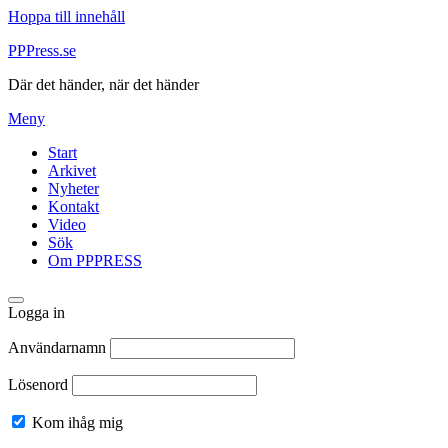
Hoppa till innehåll
PPPress.se
Där det händer, när det händer
Meny
Start
Arkivet
Nyheter
Kontakt
Video
Sök
Om PPPRESS
Logga in
Användarnamn
Lösenord
Kom ihåg mig