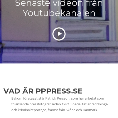
Senaste videon från
Youtubekanalen
VAD ÄR PPPRESS.SE
Bakom företaget står Patrick Persson, som har arbetat som
frilansande pressfotograf sedan 1982. Specialitet är räddnings-
och kriminalreportage, främst från Skåne och Danmark.