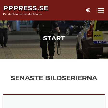
Hoppa
PPPRESS.SE
till
Meny
innehåll
Där det händer, när det händer
START
SENASTE BILDSERIERNA